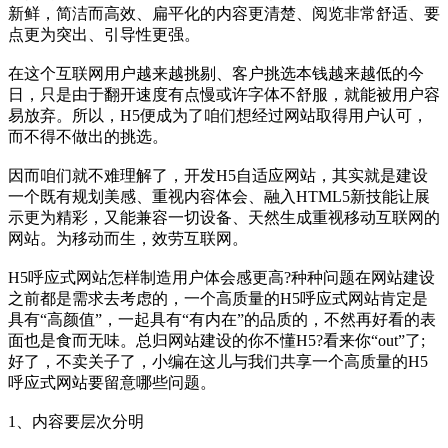
新鲜，简洁而高效、扁平化的内容更清楚、阅览非常舒适、要
点更为突出、引导性更强。
在这个互联网用户越来越挑剔、客户挑选本钱越来越低的今
日，只是由于翻开速度有点慢或许字体不舒服，就能被用户容
易放弃。所以，H5便成为了咱们想经过网站取得用户认可，
而不得不做出的挑选。
因而咱们就不难理解了，开发H5自适应网站，其实就是建设
一个既有规划美感、重视内容体会、融入HTML5新技能让展
示更为精彩，又能兼容一切设备、天然生成重视移动互联网的
网站。为移动而生，效劳互联网。
H5呼应式网站怎样制造用户体会感更高?种种问题在网站建设
之前都是需求去考虑的，一个高质量的H5呼应式网站肯定是
具有“高颜值”，一起具有“有内在”的品质的，不然再好看的表
面也是食而无味。总归网站建设的你不懂H5?看来你“out”了;
好了，不卖关子了，小编在这儿与我们共享一个高质量的H5
呼应式网站要留意哪些问题。
1、内容要层次分明