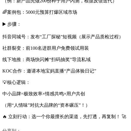
（例：新产品先做200份种子用户内测，根据反馈迭代）
🌈案例包：5000元预算打爆区域市场
▶️ 步骤：
抖音同城号：发布“工厂探秘”短视频（展示产品质检过程）
社群裂变：前100名进群用户免费领试用装
线下地推：商场快闪摊“扫码抽奖”导流私域
KOC合作：邀请本地宝妈直播“产品体验日记”
💡核心逻辑：
中小品牌=极致效率×情感共鸣×用户共创
（用“人情味”对抗大品牌的“资本碾压”！）
🔥 立刻行动：选一个你最擅长的渠道，先打透，再复制！ 🚀
分享到：