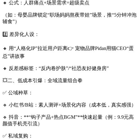
🔸 公式：人群痛点+场景需求=超级卖点
（如：母婴品牌锁定“职场妈妈熬夜带娃”场景，推“5分钟冲泡
辅食”）
2️⃣ 差异化人设：
🔸 用“人格化IP”拉近用户距离👉 宠物品牌Pidan用猫CEO“蛋
总”讲故事
🔸 反差感标签：“反内卷护肤”/“社恐友好健身房”
💥二、低成本引爆：全域流量组合拳
✅ 公域种草：
🔹 小红书/B站：素人测评+场景化内容（成本低，真实感强）
🔹 抖音：**“钩子产品+热点BGM”**快速起量（例：9.9元高
颜值手机壳引流）
✅ 私域复购：