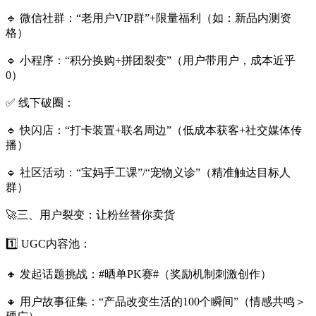
🔹 微信社群：“老用户VIP群”+限量福利（如：新品内测资
格）
🔹 小程序：“积分换购+拼团裂变”（用户带用户，成本近乎
0）
✅ 线下破圈：
🔹 快闪店：“打卡装置+联名周边”（低成本获客+社交媒体传
播）
🔹 社区活动：“宝妈手工课”/“宠物义诊”（精准触达目标人
群）
🚀三、用户裂变：让粉丝替你卖货
1️⃣ UGC内容池：
🔸 发起话题挑战：#晒单PK赛#（奖励机制刺激创作）
🔸 用户故事征集：“产品改变生活的100个瞬间”（情感共鸣＞