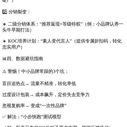
硬广）
2️⃣ 分销裂变：
🔸 二级分销体系：“推荐返现+等级特权”（例：小品牌认养一
头牛早期打法）
🔸 KOC培养计划：“素人变代言人”（提供专属折扣码，转化
忠实用户）
📊四、数据避坑指南
⚠️ 警惕！中小品牌常踩的3个坑：
盲目追热点→ 流量不精准，转化率低
过度设计包装→ 成本飙升，定价失去竞争力
忽视复购率→ 变成“一次性品牌”
✅ 解法：“小步快跑”测试模型