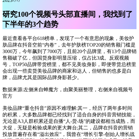
2023-7-7
研究100个视频号头部直播间，我找到了
下半年的3个趋势
最近查看各平台618榜单，发现了一个有意思的现象，美妆护
肤品牌在抖音空前“内卷”，去年护肤榜TOP20的销售额门槛是
3000万，今年飙到了7000万，且前20个品牌里，有13个品牌销
售额破了亿，但国货身影明显压缩，仅占比3成。反观视频
号，TOP50品牌带货榜里，都不见美妆身影，即便带货总榜里
会出现一些卖货美妆品牌的商家和达人，但销售的也多是白
牌，品牌尤其是国际品牌身影甚少。
数据来源:左侧来自蝉魔方，由聚美丽整理，右侧来自视频号
官方
美妆品牌“重仓抖音”原因不难理解:其一，经历了两年多时间
的积累，大多数品牌都已经找到了适合自身的抖音营销技能，
无论是A3人群积累还是自播“人-货-场”的建设都相当成熟，而
大促，无疑是检验成果的更大舞台;其二，品牌在抖音的营销
投放普遍存在着“溢出效应”，我曾在“增长引擎-创始人增长战