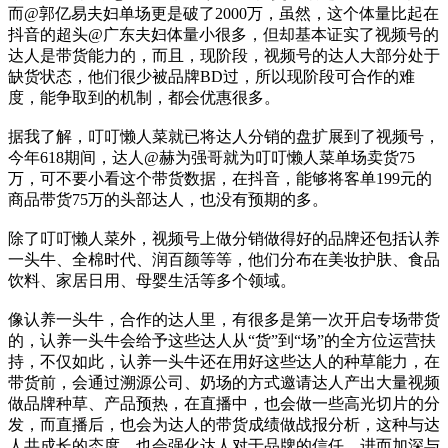
而@郭亿易夫妇单场更是破了2000万，虽然，这个体量比起在
抖音的超头@广东夫妇体量小很多，但却基本证实了视频号的
达人是带货能力的，而且，现阶段，视频号的达人大部分处于
缺货状态，他们很少被品牌BD过，所以现阶段可合作的难
度，能争取到的机制，都会优惠很多。
据我了解，叮叮懒人菜就已将达人分销的盘扩展到了视频号，
今年618期间，达人@赫为强哥就为叮叮懒人菜单场卖货75
万，可不要小看这个带货数据，在抖音，能够将客单199元的
商品带货75万的头部达人，也没有预期的多。
除了叮叮懒人菜外，视频号上做分销做得好的品牌还包括认养
一头牛、全棉时代、润百颜等等，他们分布在美妆护肤、食品
饮料、家居日用、母婴生活等多个领域。
像认养一头牛，合作的达人里，有很多是第一次开启专场带货
的，认养一头牛会给予这些达人从“货”到“场”的全方位运营扶
持，不仅如此，认养一头牛还在用好这些达人的种草能力，在
带货前，会通过溯源公司、奶场的方式邀请达人产出大量视频
做品牌种草、产品预热，在直播中，也会做一些高光切片的分
发，而直播后，也会为达人的带货成绩做战报分析，这种与达
人共成长的态度，也会强化达人对于品牌的信任，进而加深与