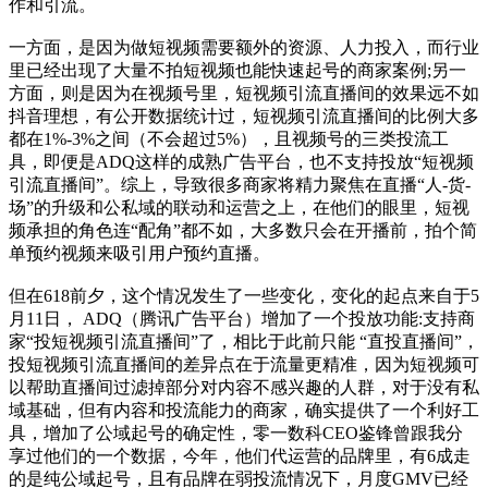
作和引流。
一方面，是因为做短视频需要额外的资源、人力投入，而行业
里已经出现了大量不拍短视频也能快速起号的商家案例;另一
方面，则是因为在视频号里，短视频引流直播间的效果远不如
抖音理想，有公开数据统计过，短视频引流直播间的比例大多
都在1%-3%之间（不会超过5%），且视频号的三类投流工
具，即便是ADQ这样的成熟广告平台，也不支持投放“短视频
引流直播间”。综上，导致很多商家将精力聚焦在直播“人-货-
场”的升级和公私域的联动和运营之上，在他们的眼里，短视
频承担的角色连“配角”都不如，大多数只会在开播前，拍个简
单预约视频来吸引用户预约直播。
但在618前夕，这个情况发生了一些变化，变化的起点来自于5
月11日， ADQ（腾讯广告平台）增加了一个投放功能:支持商
家“投短视频引流直播间”了，相比于此前只能 “直投直播间”，
投短视频引流直播间的差异点在于流量更精准，因为短视频可
以帮助直播间过滤掉部分对内容不感兴趣的人群，对于没有私
域基础，但有内容和投流能力的商家，确实提供了一个利好工
具，增加了公域起号的确定性，零一数科CEO鉴锋曾跟我分
享过他们的一个数据，今年，他们代运营的品牌里，有6成走
的是纯公域起号，且有品牌在弱投流情况下，月度GMV已经