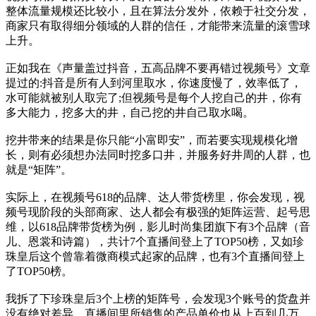
整体流量规模还比较小，且在算法分发外，依赖于社交分发，
商家只有取得细分领域的人群的信任，才能带来流量的滚雪球
上升。
正如我在《声量盖过抖音，五高品牌不要再错过视频号》文章
提过的:抖音是所有人到河里取水，你速度慢了，效率低了，
水可能就被别人取完了;但视频号是每个人挖自己的井，你有
多大能力，挖多大的井，自己挖的井自己取水喝。
挖井带来的结果是你只能“小富即安”，而若要实现规模化增
长，则有必须想办法同时挖多口井，并服务好井周的人群，也
就是“矩阵”。
实际上，在视频号618的品牌、达人带货榜里，你会发现，视
频号现阶段的头部商家、达人都会有极强的矩阵运营、起号思
维，以618品牌带货榜为例，影儿时尚集团旗下有3个品牌（音
儿、恩裳和诗篇），共计7个直播间登上了TOP50榜，又如珍
珠皇后这个曾靠着微商模式起家的品牌，也有3个直播间登上
了TOP50榜。
我拆了下珍珠皇后3个上榜的矩阵号，会发现3个账号的货盘并
没有绝对差异，直播间里所销售的产品单价也从上百到几万、