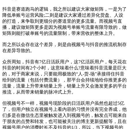
抖音是赛道跑马的逻辑，我之所以建议大家做矩阵，一是为了
降低单账号运营风险;二则是建议大家通过差异化货盘、人设
的打造，来争取到更细分的赛道里的更多流量。而视频号直
播，建议做矩阵更多是因为视频号单账号流量有限导致的，做
矩阵则能打破单账号的流量限制，带来营收的整体上升。
而之所以会存在这个差异，则是由视频号与抖音的推流机制存
在差异导致的。
众所周知，抖音有7亿日活跃用户，这7亿活跃用户，每天花在
抖音的时间有2个小时，这意味着什么?意味着抖音流量是巨大
的，对于商家来说，只要能用极致的“人-货-场”承接得住抖音
给到的流量（包括付费流量），那平台会持续地给你推更多的
流量，流量上升带来销量上升，销量上升又会激发更多的平台
推流，从而带来销量的脉冲式上升。
但视频号不一样，视频号现阶段的日活跃用户虽然也超过5亿
了，但用户独立在视频号上看内容的习惯并没有完全养成，他
们多是在微信生态里被触发进入到视频号的，触发点可能来自
于朋友的点赞和转发，也可能被关注的博主更新提醒等，且在
视频号用户的消费时长不及抖音的1/3，所以，当下视频号的