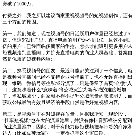
突破了1000万。
付费之外，我之所以建议商家重视视频号的短视频创作，还有
三个方面的原因。
第一，我们知道，现在视频号的日活跃用户体量已经超过了5
亿，但这5亿用户里，直播电商的用户远不到1亿，且这不到1
亿的用户，已经面临多商家的争抢。怎么才能吸引更多用户从
短视频走到直播间，并扩充直播电商的商业人群基础，答案自
然是优质的短视频内容;
第二，熟悉视频号的朋友，最近可能都关注到了一个信息，就
是视频号直播间已经不支持企业号弹窗了，也不允许直播间出
现二维码、微信号等往私域导流了，只是保留了首页“企微”入
口，这意味着什么?意味着:将公域沉淀为新私域的难度增加
了，当私域减少，商家就不得不提升公域流量的获取能力，而
获取公域最为有效且经济的手段自然是做好短视频内容;
第三，是视频号正在对短视在放量，且据我所知，现阶段，
“挂车短视频”也在大的流量池里，并没有像抖音那样被分配到
商业流量池中，因此，对于有能力做短视频挂车带货的商家和
达人（比如豆荚玩家），一定得抓牢这个窗口期。