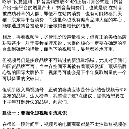
略班”反复提到，抖音营销投放ROI的正确计算公式是（抖音
产出+全平台的增量产出）/抖音营销费用，也就是说:在抖音
被成功种草的人群，即便不在站内消费，也有可能转移到天
猫、京东等平台消费，而这显然也没有偏离品牌大促的本心，
能够通过抖音投放拿到全域销售增长的结果。
相反，再看视频号，尽管现阶段声量很大，但真正的美妆品牌
耕耘甚少，对于美妆品牌来说，大促的核心一定要在确定的平
台拿到确定的增量，而当下的视频号，显然都难承其重。
但视频号仍是多数品牌不可错过的新流量场域，尤其对于我们
的国货品牌而言，当生存空间不断被有着顶级资源、顶级品牌
心智的国际大牌挤压，视频号可能会是下半年赢取增量的一个
可以倚重的突破口。
但现阶段入局视频号，正确的姿势应该是什么?结合视频号618
发布的品牌、达人榜单，我整理了这3点建议，提供给想要在
下半年打翻身仗的品牌、商家们。
建议一：要强化短视频引流意识
在很长一段时间里，视频号的电商商家都是不太注重短视频创